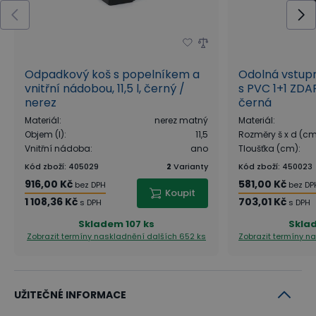
Odpadkový koš s popelníkem a
Odolná vstup
vnitřní nádobou, 11,5 l, černý /
s PVC 1+1 ZDA
nerez
černá
Materiál
:
nerez matný
Materiál
:
Objem (l)
:
11,5
Rozměry š x d (c
Vnitřní nádoba
:
ano
Tloušťka (cm)
:
Kód zboží
:
405029
2
Varianty
Kód zboží
:
450023
916,00 Kč
581,00 Kč
bez DPH
bez DP
Koupit
1 108,36 Kč
703,01 Kč
s DPH
s DPH
Skladem
107 ks
Skla
Zobrazit termíny naskladnění
dalších 652 ks
Zobrazit termíny n
UŽITEČNÉ INFORMACE