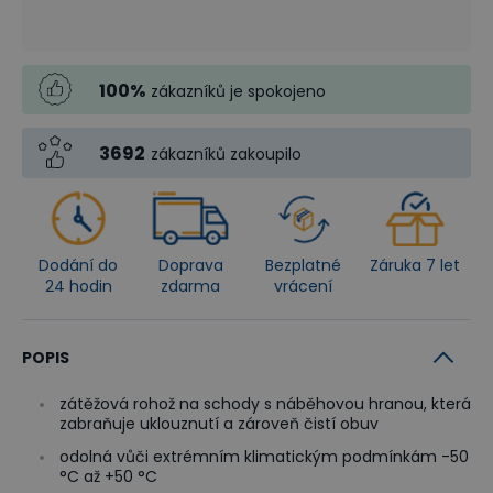
100
%
zákazníků je spokojeno
3692
zákazníků zakoupilo
Dodání do
Doprava
Bezplatné
Záruka 7 let
24 hodin
zdarma
vrácení
POPIS
zátěžová rohož na schody s náběhovou hranou, která
zabraňuje uklouznutí a zároveň čistí obuv
odolná vůči extrémním klimatickým podmínkám -50
°C až +50 °C