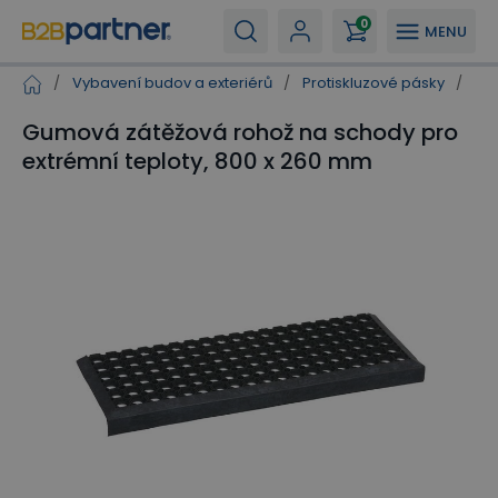
0
MENU
/
Vybavení budov a exteriérů
/
Protiskluzové pásky
/
Gu
Gumová zátěžová rohož na schody pro
extrémní teploty, 800 x 260 mm