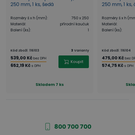
250 mm, 1 ks, šedá
250 mm, 1 ks,
Rozměry š x h (mm)
:
750 x 250
Rozměry š x h (m
Materiál
:
přírodní kaučuk
Materiál
:
Balení (ks)
:
1
Balení (ks)
:
Kód zboží
:
116103
3
Varianty
Kód zboží
:
116104
539,00 Kč
475,00 Kč
bez DPH
bez D
Koupit
652,19 Kč
574,75 Kč
s DPH
s DPH
Skladem
7 ks
Skl
800 700 700