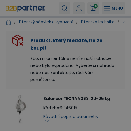
0
MENU
/
Dílenský nábytek a vybavení
/
Dílenská technika
/
Vyv
Produkt, který hledáte, nelze
koupit
Zboží momentálně není v naší nabídce
nebo bylo vyprodáno. Vyberte si náhradu
nebo nás kontaktujte, rádi Vám
pomůžeme.
Balancér TECNA 9363, 20-25 kg
Kód zboží
:
146015
Původní popis a parametry