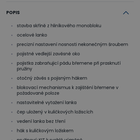
POPIS
stavba skříně z hliníkového monobloku
ocelové lanko
precizní nastavení nosnosti nekonečným šroubem
pojistné vedlejší zavěsné oko
pojistka zabraňujicí pádu břemene při prasknutí
pružiny
otočný závěs s pojisným hákem
blokovací mechanismus k zajištění břemene v
požadované poloze
nastavitelné vytažení lanka
čep uložený v kuličkových ložiscích
vedení lanka bez tření
hák s kuličkovým ložiskem