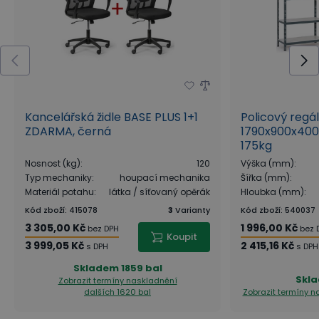
Kancelářská židle BASE PLUS 1+1
Policový regá
ZDARMA, černá
1790x900x400
175kg
Nosnost (kg)
:
120
Výška (mm)
:
Typ mechaniky
:
houpací mechanika
Šířka (mm)
:
Materiál potahu
:
látka / síťovaný opěrák
Hloubka (mm)
:
Kód zboží
:
415078
3
Varianty
Kód zboží
:
540037
3 305,00 Kč
1 996,00 Kč
bez DPH
bez 
Koupit
3 999,05 Kč
2 415,16 Kč
s DPH
s DPH
Skladem
1859 bal
Skl
Zobrazit termíny naskladnění
dalších 1620 bal
Zobrazit termíny 