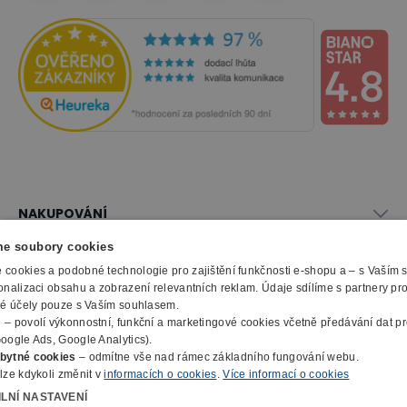
NAKUPOVÁNÍ
Vše o nákupu
e soubory cookies
SLUŽBY
Obchodní podmínky
cookies a podobné technologie pro zajištění funkčnosti e-shopu a – s Vaším
onalizaci obsahu a zobrazení relevantních reklam. Údaje sdílíme s partnery pr
Doprava a montáž
Naše katalogy
ké účely pouze s Vaším souhlasem.
Možnosti platby
O FIRMĚ
Reklamační formulář
m
– povolí výkonnostní, funkční a marketingové cookies včetně předávání dat pro
Záruka, servis, reklamace
Výroba kancelářského nábytku
oogle Ads, Google Analytics).
O nás
Ochrana osobních údajů
bytné cookies
– odmítne vše nad rámec základního fungování webu.
Zpracování elektroodpadu
Kontakty
lze kdykoli změnit v
informacích o cookies
.
Více informací o cookies
© 2010 - 2026 B2B Partner s.r.o. - Všechna práva vyhrazena.
Informace o cookies
E-Procurement
Členství v organizacích
ILNÍ NASTAVENÍ
Profesionální e-shop na míru
Jak nakupovat