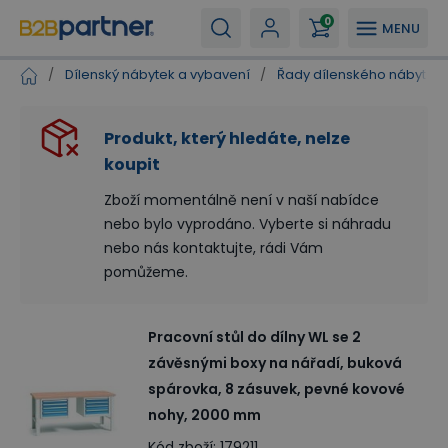
0
MENU
/
Dílenský nábytek a vybavení
/
Řady dílenského nábytku
Produkt, který hledáte, nelze
koupit
Zboží momentálně není v naší nabídce
nebo bylo vyprodáno. Vyberte si náhradu
nebo nás kontaktujte, rádi Vám
pomůžeme.
Pracovní stůl do dílny WL se 2
závěsnými boxy na nářadí, buková
spárovka, 8 zásuvek, pevné kovové
nohy, 2000 mm
Kód zboží
:
179211