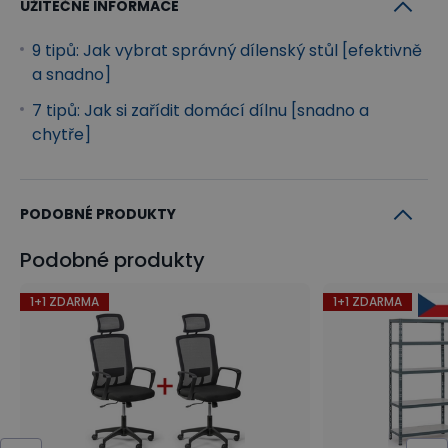
UŽITEČNÉ INFORMACE
9 tipů: Jak vybrat správný dílenský stůl [efektivně
a snadno]
7 tipů: Jak si zařídit domácí dílnu [snadno a
chytře]
PODOBNÉ PRODUKTY
Podobné produkty
1+1 ZDARMA
1+1 ZDARMA