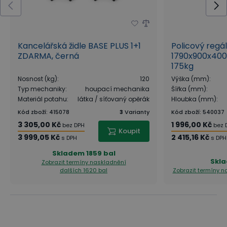
Kancelářská židle BASE PLUS 1+1
Policový regá
ZDARMA, černá
1790x900x400
175kg
Nosnost (kg)
:
120
Výška (mm)
:
Typ mechaniky
:
houpací mechanika
Šířka (mm)
:
Materiál potahu
:
látka / síťovaný opěrák
Hloubka (mm)
:
Kód zboží
:
415078
3
Varianty
Kód zboží
:
540037
3 305,00 Kč
1 996,00 Kč
bez DPH
bez 
Koupit
3 999,05 Kč
2 415,16 Kč
s DPH
s DPH
Skladem
1859 bal
Skl
Zobrazit termíny naskladnění
dalších 1620 bal
Zobrazit termíny 