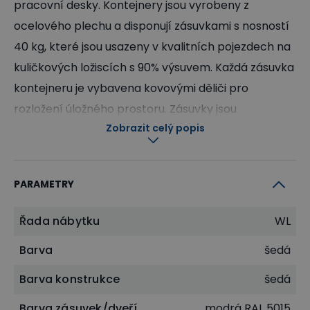
pracovní desky. Kontejnery jsou vyrobeny z
ocelového plechu a disponují zásuvkami s nosností
40 kg, které jsou usazeny v kvalitních pojezdech na
kuličkových ložiscích s 90% výsuvem. Každá zásuvka
kontejneru je vybavena kovovými děliči pro
rozložení úložného prostoru. Zásuvky jsou
Zobrazit celý popis
uzamykatelné centrálním zámkem, dodáváno se 2
klíči. Povrchová úprava práškovaným lakem - rám
šedé barvy, zásuvky dle zvolené varianty.
PARAMETRY
Přiložený návod u dodávaného zboží je
univerzální.
Řada nábytku
WL
Barva
šedá
Barva konstrukce
šedá
Barva zásuvek/dveří
modrá RAL 5015