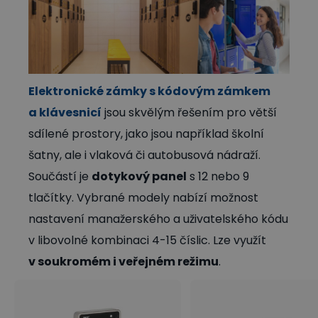
Elektronické zámky s kódovým zámkem
a klávesnicí
jsou skvělým řešením pro větší
sdílené prostory, jako jsou například školní
šatny, ale i vlaková či autobusová nádraží.
Součástí je
dotykový panel
s 12 nebo 9
tlačítky. Vybrané modely nabízí možnost
nastavení manažerského a uživatelského kódu
v libovolné kombinaci 4-15 číslic. Lze využít
v soukromém i veřejném režimu
.