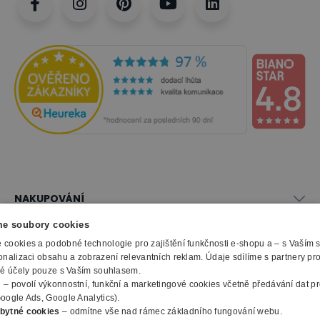
NAKUPOVÁNÍ
Vše o nákupu
e soubory cookies
SLUŽBY
Obchodní podmínky
cookies a podobné technologie pro zajištění funkčnosti e-shopu a – s Vaším
onalizaci obsahu a zobrazení relevantních reklam. Údaje sdílíme s partnery pr
Doprava a montáž
Naše katalogy
ké účely pouze s Vaším souhlasem.
Možnosti platby
O FIRMĚ
Reklamační formulář
m
– povolí výkonnostní, funkční a marketingové cookies včetně předávání dat pro
Záruka, servis, reklamace
Výroba kancelářského nábytku
oogle Ads, Google Analytics).
O nás
Ochrana osobních údajů
bytné cookies
– odmítne vše nad rámec základního fungování webu.
Zpracování elektroodpadu
Kontakty