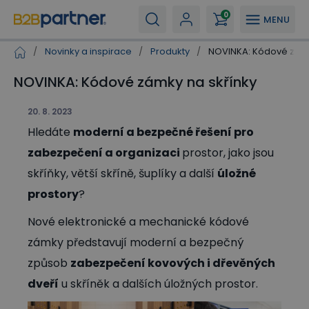
0
MENU
/
Novinky a inspirace
/
Produkty
/
NOVINKA: Kódové zámk
NOVINKA: Kódové zámky na skřínky
20. 8. 2023
Hledáte
moderní a bezpečné řešení pro
zabezpečení a organizaci
prostor, jako jsou
skříňky, větší skříně, šuplíky a další
úložné
prostory
?
Nové elektronické a mechanické kódové
zámky představují moderní a bezpečný
způsob
zabezpečení kovových i dřevěných
dveří
u skříněk a dalších úložných prostor.