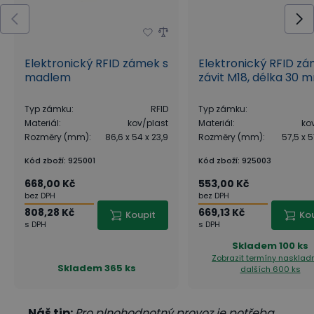
Elektronický RFID zámek s
Elektronický RFID zá
madlem
závit M18, délka 30 
Typ zámku
:
RFID
Typ zámku
:
Materiál
:
kov/plast
Materiál
:
ko
Rozměry (mm)
:
86,6 x 54 x 23,9
Rozměry (mm)
:
57,5 x 5
Kód zboží
:
925001
Kód zboží
:
925003
668,00 Kč
553,00 Kč
bez DPH
bez DPH
808,28 Kč
669,13 Kč
Koupit
Ko
s DPH
s DPH
Skladem
100 ks
Zobrazit termíny nasklad
Skladem
365 ks
dalších 600 ks
Náš tip:
Pro plnohodnotný provoz je potřeba