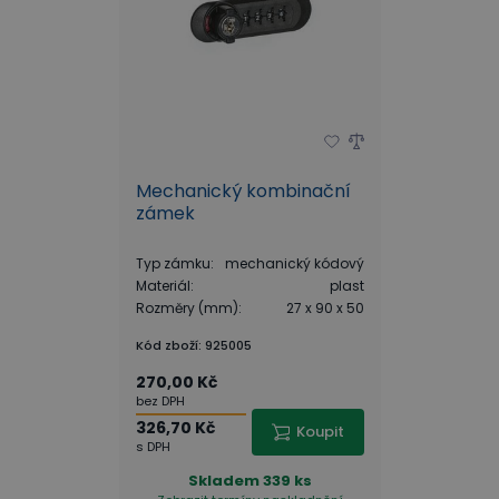
Mechanický kombinační
zámek
Typ zámku
:
mechanický kódový
Materiál
:
plast
Rozměry (mm)
:
27 x 90 x 50
Kód zboží
:
925005
270,00 Kč
bez DPH
326,70 Kč
Koupit
s DPH
Skladem
339 ks