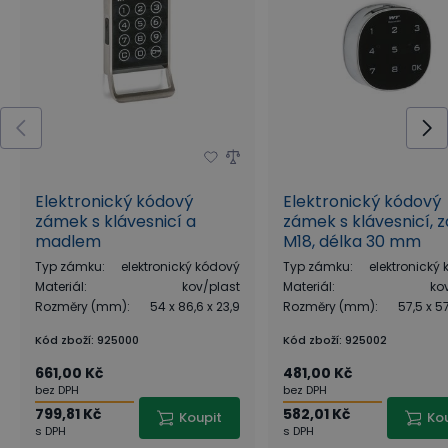
Elektronický kódový
Elektronický kódový
zámek s klávesnicí a
zámek s klávesnicí, z
madlem
M18, délka 30 mm
Typ zámku
:
elektronický kódový
Typ zámku
:
elektronický
Materiál
:
kov/plast
Materiál
:
ko
Rozměry (mm)
:
54 x 86,6 x 23,9
Rozměry (mm)
:
57,5 x 5
Kód zboží
:
925000
Kód zboží
:
925002
661,00 Kč
481,00 Kč
bez DPH
bez DPH
799,81 Kč
582,01 Kč
Koupit
Ko
s DPH
s DPH