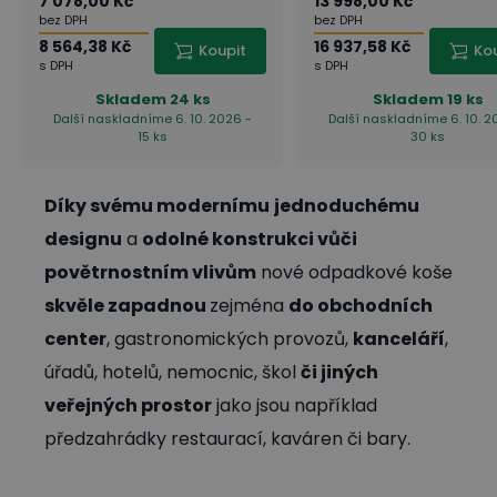
7 078,00 Kč
13 998,00 Kč
bez DPH
bez DPH
8 564,38 Kč
16 937,58 Kč
Koupit
Ko
s DPH
s DPH
Skladem
24 ks
Skladem
19 ks
Další naskladníme 6. 10. 2026 -
Další naskladníme 6. 10. 2
15 ks
30 ks
Díky svému modernímu
jednoduchému
designu
a
odolné konstrukci vůči
povětrnostním vlivům
nové odpadkové koše
skvěle zapadnou
zejména
do obchodních
center
, gastronomických provozů,
kanceláří
,
úřadů, hotelů, nemocnic, škol
či jiných
veřejných prostor
jako jsou například
předzahrádky restaurací, kaváren či bary.