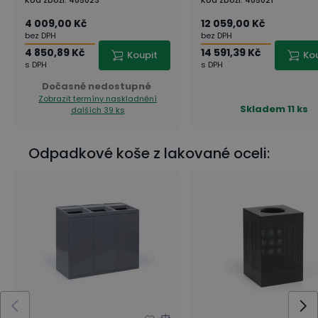
Kód zboží
:
405023
Kód zboží
:
405021
4 009,00 Kč
12 059,00 Kč
bez DPH
bez DPH
4 850,89 Kč
14 591,39 Kč
Koupit
Ko
s DPH
s DPH
Dočasně nedostupné
Zobrazit termíny naskladnění
Skladem
11 ks
dalších 39 ks
Odpadkové koše z lakované oceli: