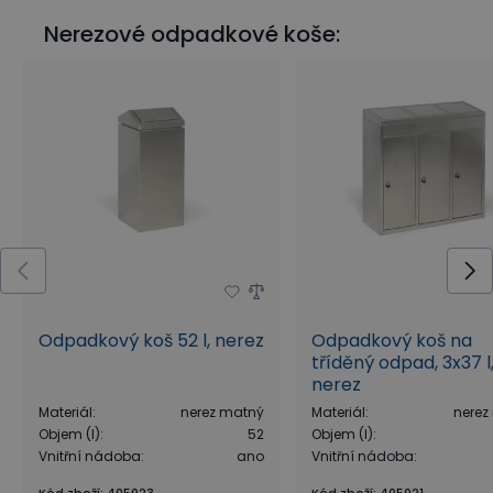
Nerezové odpadkové koše:
Odpadkový koš 52 l, nerez
Odpadkový koš na
tříděný odpad, 3x37 l
nerez
Materiál
:
nerez matný
Materiál
:
nerez
Objem (l)
:
52
Objem (l)
:
Vnitřní nádoba
:
ano
Vnitřní nádoba
: