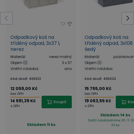
Odpadkový koš na
Odpadkový koš na
tříděný odpad, 3x37 l,
tříděný odpad, 3x108 l
nerez
šedý
Materiál
:
nerez matný
Materiál
:
pozinkovan
Objem (l)
:
3 x 37
Objem (l)
:
Vnitřní nádoba
:
ano
Vnitřní nádoba
:
Kód zboží
:
405021
Kód zboží
:
405022
12 059,00 Kč
15 755,00 Kč
bez DPH
bez DPH
14 591,39 Kč
19 063,55 Kč
Koupit
Ko
s DPH
s DPH
Skladem
14 ks
Další naskladníme 30. 11. 
Skladem
11 ks
10 ks