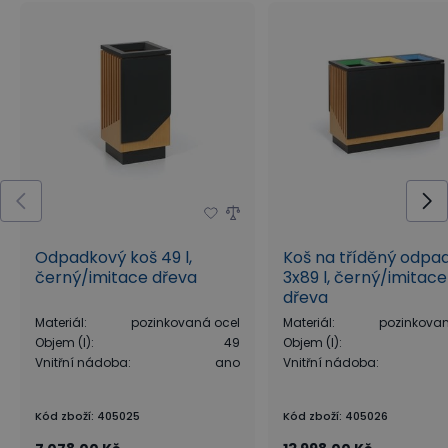
Odpadkový koš 49 l,
Koš na tříděný odpad
černý/imitace dřeva
3x89 l, černý/imitace
dřeva
Materiál
:
pozinkovaná ocel
Materiál
:
pozinkovan
Objem (l)
:
49
Objem (l)
:
Vnitřní nádoba
:
ano
Vnitřní nádoba
:
Kód zboží
:
405025
Kód zboží
:
405026