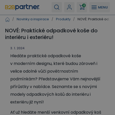
0
MENU
/
Novinky a inspirace
/
Produkty
/
NOVÉ: Praktické odpa
NOVÉ: Praktické odpadkové koše do
interiéru i exteriéru!
3. 1. 2024
Hledáte praktické odpadkové koše
v moderním designu, které budou zároveň i
velice odolné vůči povětrnostním
podmínkám? Představujeme Vám nejnovější
přírůstky v nabídce. Seznamte se s novými
modely odpadkových košů do interiéru i
exteriéru již nyní!
Ať už hledáte menší venkovní odpadkový koš