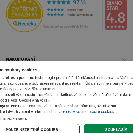
NAKUPOVÁNÍ
Vše o nákupu
e soubory cookies
SLUŽBY
Obchodní podmínky
cookies a podobné technologie pro zajištění funkčnosti e-shopu a – s Vaším
onalizaci obsahu a zobrazení relevantních reklam. Údaje sdílíme s partnery pr
Doprava a montáž
Naše katalogy
ké účely pouze s Vaším souhlasem.
Možnosti platby
O FIRMĚ
Reklamační formulář
m
– povolí výkonnostní, funkční a marketingové cookies včetně předávání dat pro
Záruka, servis, reklamace
Výroba kancelářského nábytku
oogle Ads, Google Analytics).
O nás
Ochrana osobních údajů
bytné cookies
– odmítne vše nad rámec základního fungování webu.
Zpracování elektroodpadu
Kontakty
lze kdykoli změnit v
informacích o cookies
.
Více informací o cookies
© 2010 - 2026 B2B Partner s.r.o. - Všechna práva vyhrazena.
Informace o cookies
E-Procurement
Členství v organizacích
ILNÍ NASTAVENÍ
Profesionální e-shop na míru
Jak nakupovat
Prohlášení o přístupnosti
Ocenění a certifikáty
Online poptávka
POUZE NEZBYTNÉ COOKIES
SOUHLASÍM
Naše eshopy