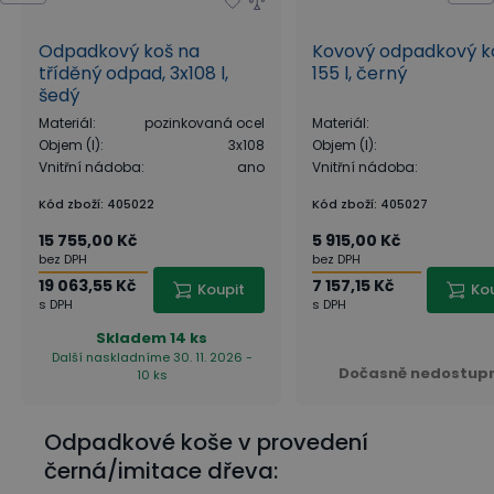
Odpadkový koš na
Kovový odpadkový k
tříděný odpad, 3x108 l,
155 l, černý
šedý
Materiál
:
pozinkovaná ocel
Materiál
:
Objem (l)
:
3x108
Objem (l)
:
Vnitřní nádoba
:
ano
Vnitřní nádoba
:
Kód zboží
:
405022
Kód zboží
:
405027
15 755,00 Kč
5 915,00 Kč
bez DPH
bez DPH
19 063,55 Kč
7 157,15 Kč
Koupit
Ko
s DPH
s DPH
Skladem
14 ks
Další naskladníme 30. 11. 2026 -
Dočasně nedostup
10 ks
Odpadkové koše v provedení
černá/imitace dřeva: