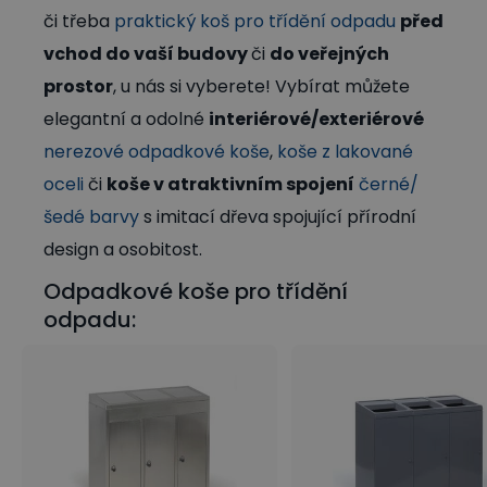
či třeba
praktický koš pro třídění odpadu
před
vchod do vaší budovy
či
do veřejných
prostor
, u nás si vyberete! Vybírat můžete
elegantní a odolné
interiérové/exteriérové
nerezové odpadkové koše
,
koše z lakované
oceli
či
koše v atraktivním spojení
černé/
šedé barvy
s imitací dřeva spojující přírodní
design a osobitost.
Odpadkové koše pro třídění
odpadu: