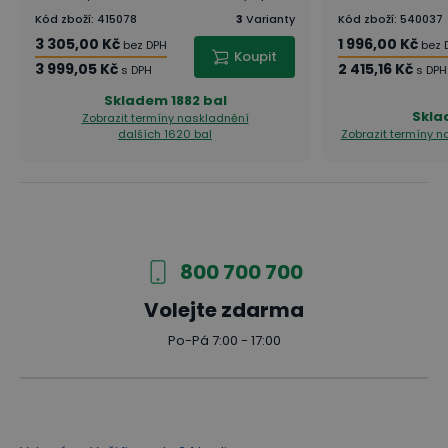
Kód zboží
:
415078
3
Varianty
Kód zboží
:
540037
3 305,00 Kč
1 996,00 Kč
bez DPH
bez 
Koupit
3 999,05 Kč
2 415,16 Kč
s DPH
s DPH
Skladem
1882 bal
Skl
Zobrazit termíny naskladnění
dalších 1620 bal
Zobrazit termíny 
800 700 700
Volejte zdarma
Po-Pá 7:00 - 17:00