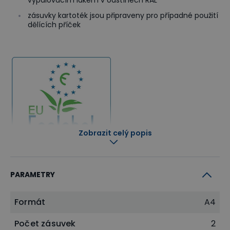
vypalovacím lakem v odstínech RAL
zásuvky kartoték jsou připraveny pro případné použití
dělících příček
Zobrazit celý popis
PARAMETRY
Formát
A4
Počet zásuvek
2