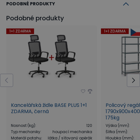
PODOBNÉ PRODUKTY
Podobné produkty
1+1 ZDARMA
1+1 ZDARMA
Kancelářská židle BASE PLUS 1+1
Policový regá
ZDARMA, černá
1790x900x400
175kg
Nosnost (kg)
:
120
Výška (mm)
:
Typ mechaniky
:
houpací mechanika
Šířka (mm)
:
Materiál potahu
:
látka / síťovaný opěrák
Hloubka (mm)
: