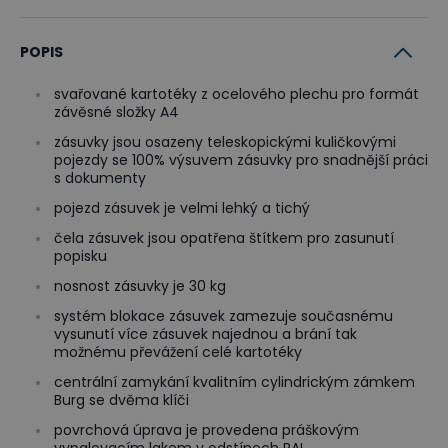
POPIS
svařované kartotéky z ocelového plechu pro formát
závěsné složky A4
zásuvky jsou osazeny teleskopickými kuličkovými
pojezdy se 100% výsuvem zásuvky pro snadnější práci
s dokumenty
pojezd zásuvek je velmi lehký a tichý
čela zásuvek jsou opatřena štítkem pro zasunutí
popisku
nosnost zásuvky je 30 kg
systém blokace zásuvek zamezuje současnému
vysunutí více zásuvek najednou a brání tak
možnému převážení celé kartotéky
centrální zamykání kvalitním cylindrickým zámkem
Burg se dvěma klíči
povrchová úprava je provedena práškovým