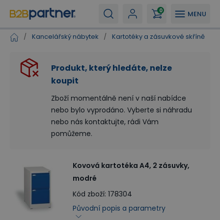
0
MENU
/
Kancelářský nábytek
/
Kartotéky a zásuvkové skříně
/
Produkt, který hledáte, nelze
koupit
Zboží momentálně není v naší nabídce
nebo bylo vyprodáno. Vyberte si náhradu
nebo nás kontaktujte, rádi Vám
pomůžeme.
Kovová kartotéka A4, 2 zásuvky,
modré
Kód zboží
:
178304
Původní popis a parametry