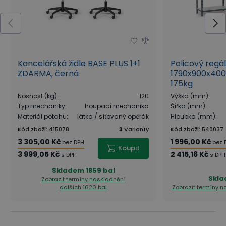
Kancelářská židle BASE PLUS 1+1
Policový regá
ZDARMA, černá
1790x900x400
175kg
Nosnost (kg)
:
120
Výška (mm)
:
Typ mechaniky
:
houpací mechanika
Šířka (mm)
:
Materiál potahu
:
látka / síťovaný opěrák
Hloubka (mm)
:
Kód zboží
:
415078
3
Varianty
Kód zboží
:
540037
3 305,00 Kč
1 996,00 Kč
bez DPH
bez 
Koupit
3 999,05 Kč
2 415,16 Kč
s DPH
s DPH
Skladem
1859 bal
Skl
Zobrazit termíny naskladnění
dalších 1620 bal
Zobrazit termíny 