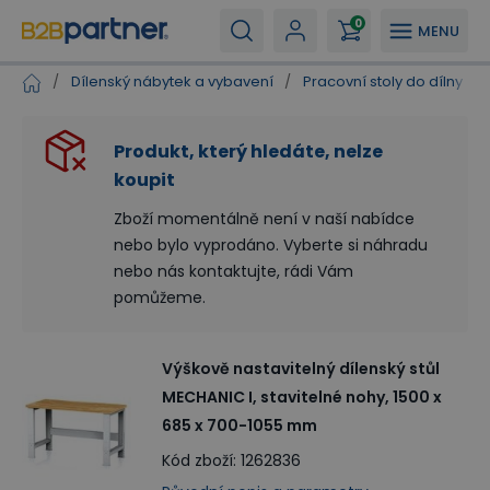
0
MENU
/
Dílenský nábytek a vybavení
/
Pracovní stoly do dílny
/
Produkt, který hledáte, nelze
koupit
Zboží momentálně není v naší nabídce
nebo bylo vyprodáno. Vyberte si náhradu
nebo nás kontaktujte, rádi Vám
pomůžeme.
Výškově nastavitelný dílenský stůl
MECHANIC I, stavitelné nohy, 1500 x
685 x 700-1055 mm
Kód zboží
:
1262836