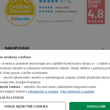
NAKUPOVÁNÍ
Vše o nákupu
e soubory cookies
SLUŽBY
Obchodní podmínky
cookies a podobné technologie pro zajištění funkčnosti e-shopu a – s Vaším
onalizaci obsahu a zobrazení relevantních reklam. Údaje sdílíme s partnery pr
Doprava a montáž
Naše katalogy
ké účely pouze s Vaším souhlasem.
Možnosti platby
O FIRMĚ
Reklamační formulář
m
– povolí výkonnostní, funkční a marketingové cookies včetně předávání dat pro
Záruka, servis, reklamace
Výroba kancelářského nábytku
oogle Ads, Google Analytics).
O nás
Ochrana osobních údajů
bytné cookies
– odmítne vše nad rámec základního fungování webu.
Zpracování elektroodpadu
Kontakty
lze kdykoli změnit v
informacích o cookies
.
Více informací o cookies
© 2010 - 2026 B2B Partner s.r.o. - Všechna práva vyhrazena.
Informace o cookies
E-Procurement
Členství v organizacích
ILNÍ NASTAVENÍ
Profesionální e-shop na míru
Jak nakupovat
Prohlášení o přístupnosti
Ocenění a certifikáty
Online poptávka
POUZE NEZBYTNÉ COOKIES
SOUHLASÍM
Naše eshopy