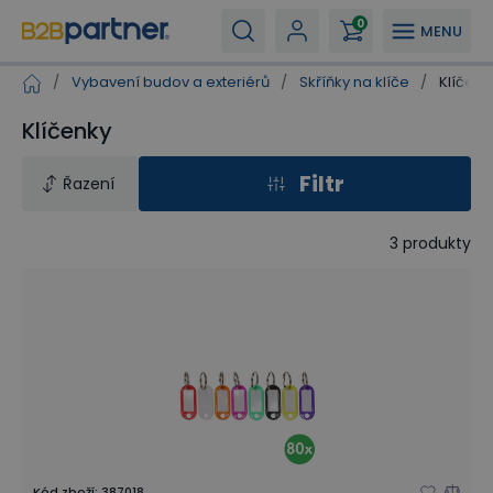
0
MENU
/
Vybavení budov a exteriérů
/
Skříňky na klíče
/
Klíčenk
Klíčenky
Filtr
Řazení
3
produkty
Kód zboží
:
387018