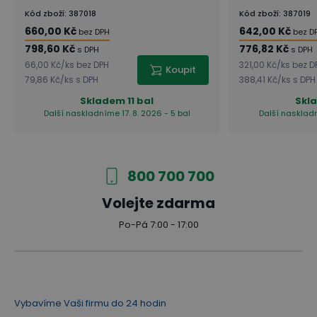
Kód zboží
:
387018
Kód zboží
:
387019
660,00 Kč
642,00 Kč
bez DPH
bez D
798,60 Kč
776,82 Kč
s DPH
s DPH
66,00 Kč
/
ks
bez DPH
321,00 Kč
/
ks
bez D
Koupit
79,86 Kč
/
ks
s DPH
388,41 Kč
/
ks
s DPH
Skladem
11 bal
Skl
Další naskladníme 17. 8. 2026 - 5 bal
Další naskladn
800 700 700
Volejte zdarma
Po-Pá 7:00 - 17:00
Vybavíme Vaši firmu do 24 hodin