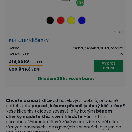
KEY CLIP klíčenky
Barva
:
černá, červená, žlutá, modrá
Balení (ks)
:
12
414,00 Kč
bez DPH
Vybrat
barvu
500,94 Kč
s DPH
Skladem
36 ks všech barev
Chcete označit klíče
od hotelových pokojů, případně
potřebujete
popsat, k čemu přesně je daný klíč určen?
Naše klíčenky (klíčové závěsy), díky kterým
během
chvilky najdete klíč, který hledáte
Vám s tím
pomohou. Vybrané klíčové závěsy nabízíme v několika
různých barevných i designových variantách a je jen na