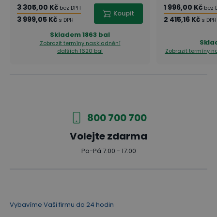
3 305,00 Kč
1 996,00 Kč
bez DPH
bez 
Koupit
3 999,05 Kč
2 415,16 Kč
s DPH
s DPH
Skladem
1863 bal
Skl
Zobrazit termíny naskladnění
dalších 1620 bal
Zobrazit termíny 
800 700 700
Volejte zdarma
Po-Pá 7:00 - 17:00
Vybavíme Vaši firmu do 24 hodin