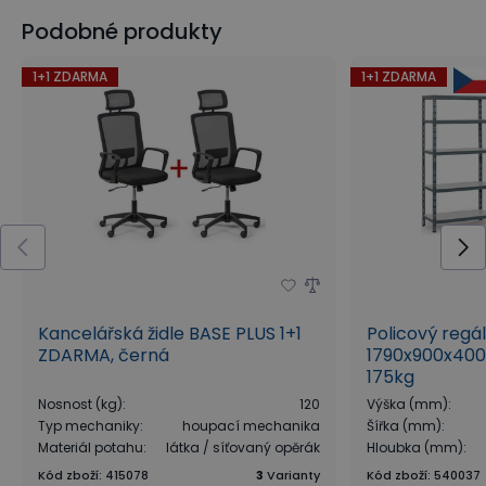
Podobné produkty
1+1 ZDARMA
1+1 ZDARMA
Kancelářská židle BASE PLUS 1+1
Policový regá
ZDARMA, černá
1790x900x400
175kg
Nosnost (kg)
:
120
Výška (mm)
:
Typ mechaniky
:
houpací mechanika
Šířka (mm)
:
Materiál potahu
:
látka / síťovaný opěrák
Hloubka (mm)
:
Kód zboží
:
415078
3
Varianty
Kód zboží
:
540037