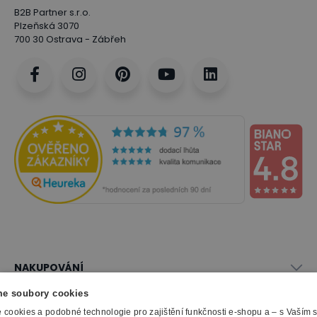
B2B Partner s.r.o.
Plzeňská 3070
700 30 Ostrava - Zábřeh
NAKUPOVÁNÍ
Vše o nákupu
e soubory cookies
SLUŽBY
Obchodní podmínky
cookies a podobné technologie pro zajištění funkčnosti e-shopu a – s Vaším