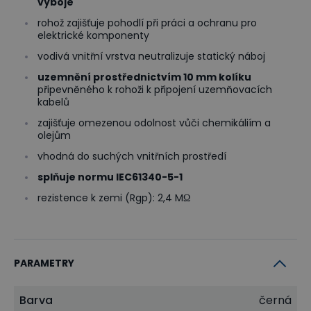
výboje
rohož zajišťuje pohodlí při práci a ochranu pro
elektrické komponenty
vodivá vnitřní vrstva neutralizuje statický náboj
uzemnění prostřednictvím 10 mm kolíku
připevněného k rohoži k připojení uzemňovacích
kabelů
zajišťuje omezenou odolnost vůči chemikáliím a
olejům
vhodná do suchých vnitřních prostředí
splňuje normu IEC61340-5-1
rezistence k zemi (Rgp): 2,4 MΩ
PARAMETRY
Barva
černá