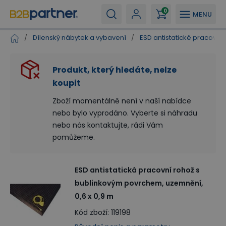
0
MENU
/
Dílenský nábytek a vybavení
/
ESD antistatické pracovišt
Produkt, který hledáte, nelze
koupit
Zboží momentálně není v naší nabídce
nebo bylo vyprodáno. Vyberte si náhradu
nebo nás kontaktujte, rádi Vám
pomůžeme.
ESD antistatická pracovní rohož s
bublinkovým povrchem, uzemnění,
0,6 x 0,9 m
Kód zboží
:
119198