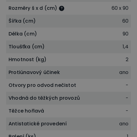
Rozměry š x d (cm)
60 x 90
Šířka (cm)
60
Délka (cm)
90
Tloušťka (cm)
1,4
Hmotnost (kg)
2
Protiúnavový účinek
ano
Otvory pro odvod nečistot
-
Vhodná do těžkých provozů
-
Těžce hořlavá
-
Antistatické provedení
ano
Balení (ks)
1