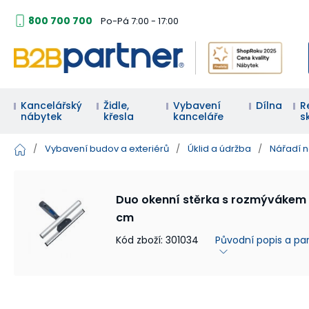
800 700 700
Po-Pá 7:00 - 17:00
Kancelářský
Židle,
Vybavení
Dílna
R
nábytek
křesla
kanceláře
s
/
Vybavení budov a exteriérů
/
Úklid a údržba
/
Nářadí n
Duo okenní stěrka s rozmývákem 
cm
Kód zboží
:
301034
Původní popis a p