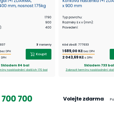
egál 1+1 ZDARMA,
Korková nástěnka 1+1 ZD
400 mm, nosnost 175kg
x 900 mm
1790
Typ povrchu
:
900
Rozměry š x v (mm)
:
)
:
400
Provedení
:
037
3
Varianty
Kód zboží
:
777033
1 689,00 Kč
bez DPH
bez DPH
Koupit
2 043,69 Kč
s DPH
s DPH
Skladem
84 bal
Skladem
733 bal
rmíny naskladnění
dalších 170 bal
Zobrazit termíny naskladnění
dal
 700 700
Volejte zdarma
Po