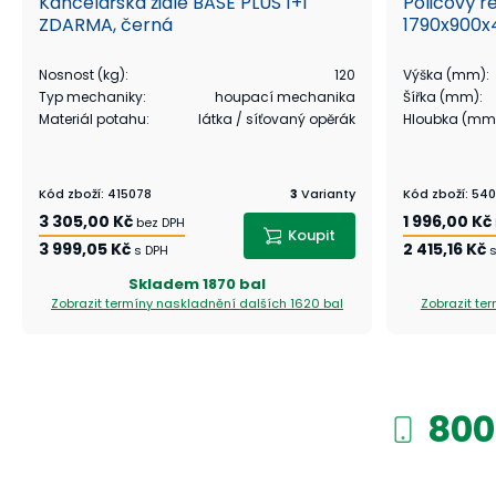
Kancelářská židle BASE PLUS 1+1
Policový r
ZDARMA, černá
1790x900x
Nosnost (kg)
:
120
Výška (mm)
:
Typ mechaniky
:
houpací mechanika
Šířka (mm)
:
Materiál potahu
:
látka / síťovaný opěrák
Hloubka (mm
Kód zboží
:
415078
3
Varianty
Kód zboží
:
540
3 305,00 Kč
1 996,00 Kč
bez DPH
Koupit
3 999,05 Kč
2 415,16 Kč
s DPH
Skladem
1870 bal
Zobrazit termíny naskladnění
dalších 1620 bal
Zobrazit te
800