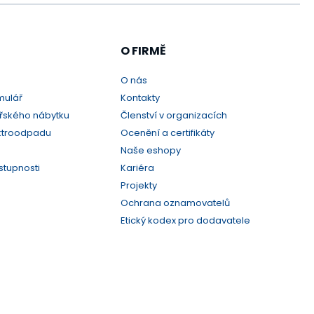
O FIRMĚ
O nás
mulář
Kontakty
řského nábytku
Členství v organizacích
ktroodpadu
Ocenění a certifikáty
Naše eshopy
stupnosti
Kariéra
Projekty
Ochrana oznamovatelů
Etický kodex pro dodavatele