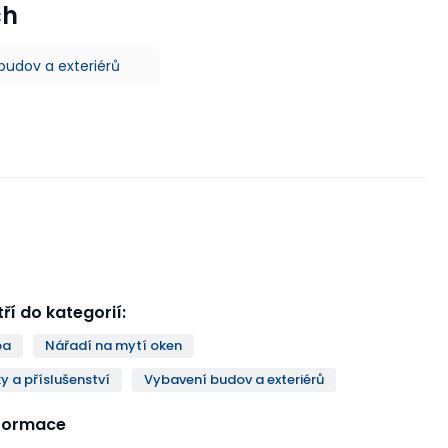
ch
budov a exteriérů
ří do kategorií
:
ba
Nářadí na mytí oken
y a příslušenství
Vybavení budov a exteriérů
nformace