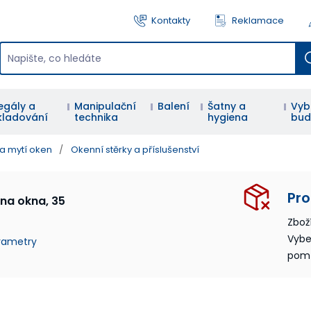
Kontakty
Reklamace
egály a
Manipulační
Balení
Šatny a
Vyb
kladování
technika
hygiena
bud
a mytí oken
/
Okenní stěrky a příslušenství
Pro
na okna, 35
Zbož
Vybe
arametry
pom