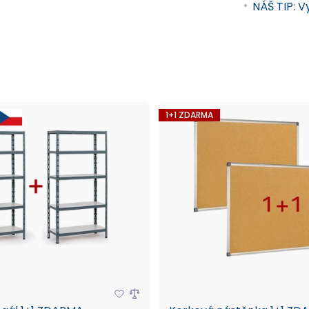
NÁŠ TIP: V
říslušenství
Vybavení budov a exteriérů
1+1 ZDARMA