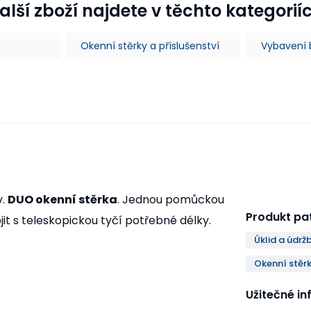
alší zboží najdete v těchto kategorií
Okenní stěrky a příslušenství
Vybavení 
v.
DUO okenní stěrka
. Jednou pomůckou
Produkt pat
it s teleskopickou tyčí potřebné délky.
Úklid a údrž
Okenní stěrk
Užitečné i