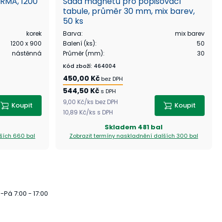
ARMA, 1200
Sada magnetů pro popisovací
tabule, průměr 30 mm, mix barev,
50 ks
korek
Barva
:
mix barev
1200 x 900
Balení (ks)
:
50
nástěnná
Průměr (mm)
:
30
Kód zboží
:
464004
450,00 Kč
bez DPH
544,50 Kč
s DPH
9,00 Kč
/
ks
bez DPH
Koupit
Koupit
10,89 Kč
/
ks
s DPH
Skladem
481 bal
ších 660 bal
Zobrazit termíny naskladnění
dalších 300 bal
-Pá 7:00 - 17:00