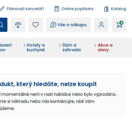
Plánovač kanceláří
Online poptávka
Katalog
0
?
Vše o nákupu
avení
Hotely a
Dům a
Akce a
ov
kuchyně
zahrada
slevy
dukt, který hledáte, nelze koupit
í momentálně není v naší nabídce nebo bylo vyprodáno.
rte si náhradu nebo nás kontaktujte, rádi Vám
ůžeme.