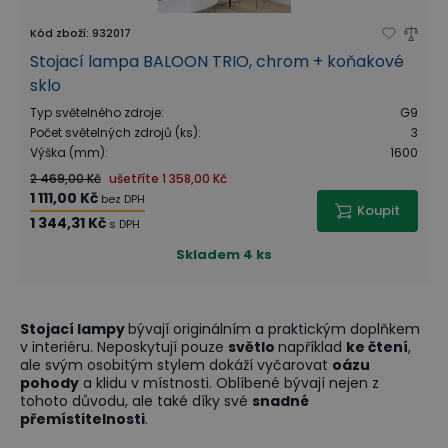
Kód zboží
:
932017
Stojací lampa BALOON TRIO, chrom + koňakové
sklo
Typ světelného zdroje
:
G9
Počet světelných zdrojů (ks)
:
3
Výška (mm)
:
1600
2 469,00 Kč
ušetříte
1 358,00 Kč
1 111,00 Kč
bez DPH
Koupit
1 344,31 Kč
s DPH
Skladem
4 ks
Stojací lampy
bývají originálním a praktickým doplňkem
v interiéru. Neposkytují pouze
světlo
například
ke čtení
,
ale svým osobitým stylem dokáží vyčarovat
oázu
pohody
a klidu v místnosti. Oblíbené bývají nejen z
tohoto důvodu, ale také díky své
snadné
přemístitelnosti
.