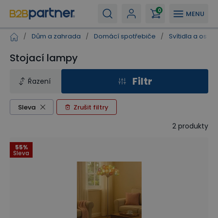
0
MENU
/
Dům a zahrada
/
Domácí spotřebiče
/
Svítidla a osvět
Stojací lampy
Filtr
Řazení
Sleva
Zrušit filtry
2
produkty
55%
Sleva