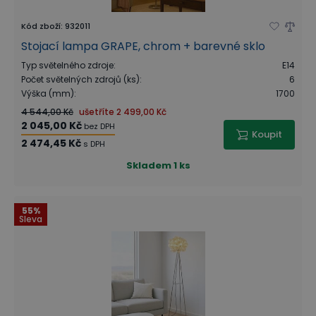
Kód zboží
:
932011
Stojací lampa GRAPE, chrom + barevné sklo
Typ světelného zdroje
:
E14
Počet světelných zdrojů (ks)
:
6
Výška (mm)
:
1700
4 544,00 Kč
ušetříte
2 499,00 Kč
2 045,00 Kč
bez DPH
Koupit
2 474,45 Kč
s DPH
Skladem
1 ks
55%
Sleva