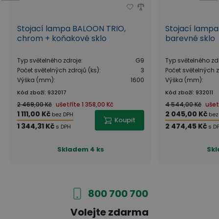
Stojací lampa BALOON TRIO,
Stojací lamp
chrom + koňakové sklo
barevné sklo
Typ světelného zdroje
:
G9
Typ světelného zd
Počet světelných zdrojů (ks)
:
3
Počet světelných z
Výška (mm)
:
1600
Výška (mm)
:
Kód zboží
:
932017
Kód zboží
:
932011
2 469,00 Kč
ušetříte
1 358,00 Kč
4 544,00 Kč
ušet
1 111,00 Kč
2 045,00 Kč
bez DPH
bez
Koupit
1 344,31 Kč
2 474,45 Kč
s DPH
s D
Skladem
4 ks
Sk
800 700 700
Volejte zdarma